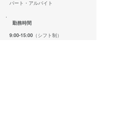
パート・アルバイト
勤務時間
9:00-15:00（シフト制）
※上記の時間内で1日3ｈ～、週1日
～勤務可
※勤務の都合はお気軽にご相談くだ
さい。
福利厚生
社会保険完備
健康保険/厚生年金保険/雇用保険/労
災保険